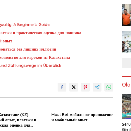
ality: A Beginner’s Guide
латежи и практическая оценка для новичка
й опыт
ьзоваться без лишних иллюзий
оводство для игроков из Казахстана
g und Zahlungswege im Überblick
Ola
азахстане (KZ):
Most Bet мобильное приложение
й опыт, платежи и
и мобильный опыт
Seru
ская оценка для
Gimi