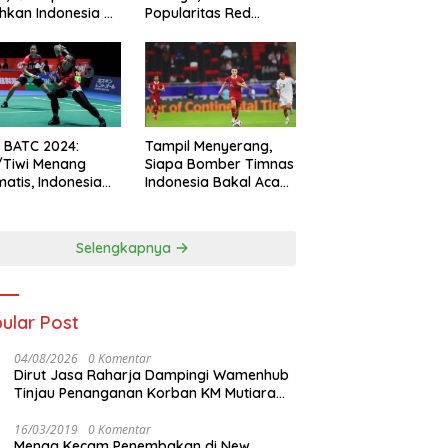
hkan Indonesia All
Popularitas Red
s
Sparks Melesat
l BATC 2024:
Tampil Menyerang,
/Tiwi Menang
Siapa Bomber Timnas
atis, Indonesia
Indonesia Bakal Acak-
ul 2-0
acak Pertahanan
Vietnam di Piala Asia
2023 Malam ini
Selengkapnya
ular Post
04/08/2026
0 Komentar
Dirut Jasa Raharja Dampingi Wamenhub
Tinjau Penanganan Korban KM Mutiara
Sentosa II di RS PHC Surabaya
16/03/2019
0 Komentar
Menag Kecam Penembakan di New