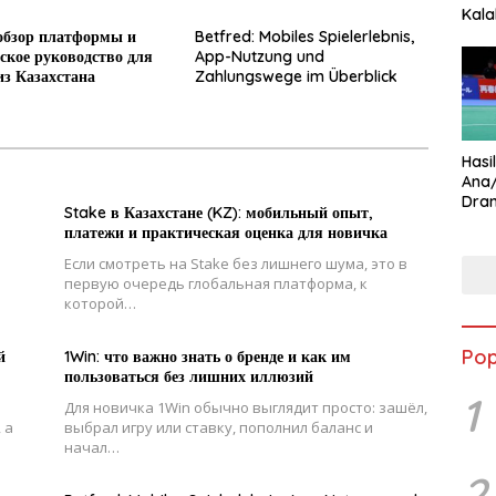
Kala
Star
обзор платформы и
Betfred: Mobiles Spielerlebnis,
ское руководство для
App-Nutzung und
из Казахстана
Zahlungswege im Überblick
Hasi
Ana
Dram
Stake в Казахстане (KZ): мобильный опыт,
Ungg
платежи и практическая оценка для новичка
Если смотреть на Stake без лишнего шума, это в
первую очередь глобальная платформа, к
которой…
Pop
й
1Win: что важно знать о бренде и как им
пользоваться без лишних иллюзий
1
Для новичка 1Win обычно выглядит просто: зашёл,
 а
выбрал игру или ставку, пополнил баланс и
начал…
2