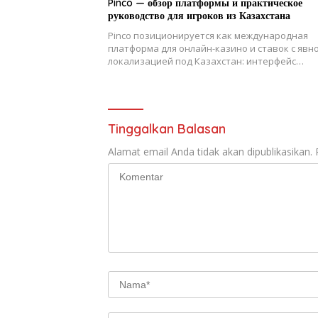
Pinco — обзор платформы и практическое
руководство для игроков из Казахстана
Pinco позиционируется как международная
платформа для онлайн-казино и ставок с явн
локализацией под Казахстан: интерфейс…
Tinggalkan Balasan
Alamat email Anda tidak akan dipublikasikan.