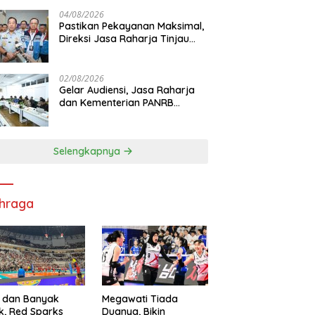
di RS PHC Surabaya
04/08/2026
Pastikan Pekayanan Maksimal,
Direksi Jasa Raharja Tinjau
Korban Kebakaran KM Mutiara
Sentosa II
02/08/2026
Gelar Audiensi, Jasa Raharja
dan Kementerian PANRB
Perkuat Koordinasi Tingkatkan
Kepatuhan PKB dan SWDKLL
Selengkapnya
hraga
 dan Banyak
Megawati Tiada
k, Red Sparks
Duanya, Bikin