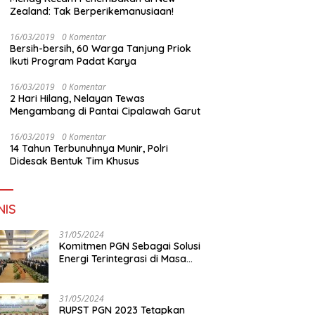
Zealand: Tak Berperikemanusiaan!
16/03/2019
0 Komentar
Bersih-bersih, 60 Warga Tanjung Priok
Ikuti Program Padat Karya
16/03/2019
0 Komentar
2 Hari Hilang, Nelayan Tewas
Mengambang di Pantai Cipalawah Garut
16/03/2019
0 Komentar
14 Tahun Terbunuhnya Munir, Polri
Didesak Bentuk Tim Khusus
NIS
31/05/2024
Komitmen PGN Sebagai Solusi
Energi Terintegrasi di Masa
Transisi Energi
31/05/2024
RUPST PGN 2023 Tetapkan