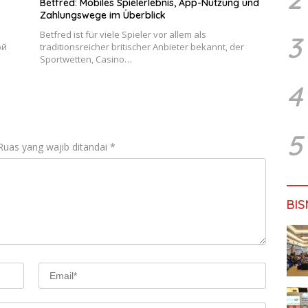
Betfred: Mobiles Spielerlebnis, App-Nutzung und
Zahlungswege im Überblick
Betfred ist für viele Spieler vor allem als
3
ой
traditionsreicher britischer Anbieter bekannt, der
Sportwetten, Casino…
4
5
Ruas yang wajib ditandai
*
BIS