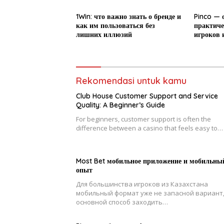
1Win: что важно знать о бренде и
Pinco — 
как им пользоваться без
практиче
лишних иллюзий
игроков 
Rekomendasi untuk kamu
Club House Customer Support and Service
Quality: A Beginner’s Guide
For beginners, customer support is often the
difference between a casino that feels easy to…
Most Bet мобильное приложение и мобильны
опыт
Для большинства игроков из Казахстана
мобильный формат уже не запасной вариант,
основной способ заходить…