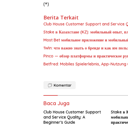
(*)
Berita Terkait
Club House Customer Support and Service Qu
Stake в Казахстане (KZ): мобильный опыт, п
Most Bet мобильное приложение и мобильны
1Win: что важно знать о бренде и как им пол
Pinco — обзор платформы и практическое рук
Betfred: Mobiles Spielerlebnis, App-Nutzun
Komentar
Baca Juga
Club House Customer Support
Stake в К
and Service Quality: A
мобильны
Beginner’s Guide
практиче
новичка