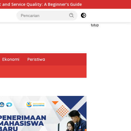
y: A Beginner’s Guide
Gelar Audiensi, Jasa Raharja da
tutup
Ekonomi
Peristiwa