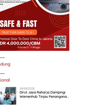
ndung
ional
04/08/2026
Dirut Jasa Raharja Dampingi
Wamenhub Tinjau Penanganan
Korban KM Mutiara Sentosa II