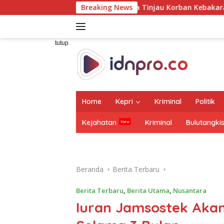
Langsung
Direksi Jasa Raharja Tinjau Korban Kebakaran KM Mutiara Sent
Breaking News
ke
konten
tutup
Home
Kepri
Kriminal
Politik
Kejahatan
Kriminal
Bulutangki
Beranda
Berita Terbaru
Berita Terbaru
,
Berita Utama
,
Nusantara
Iuran Jamsostek Akan