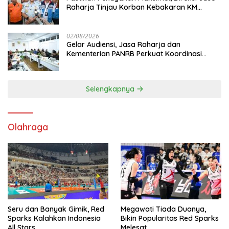
Raharja Tinjau Korban Kebakaran KM
Mutiara Sentosa II
02/08/2026
Gelar Audiensi, Jasa Raharja dan
Kementerian PANRB Perkuat Koordinasi
Tingkatkan Kepatuhan PKB dan SWDKLL
Selengkapnya
Olahraga
Seru dan Banyak Gimik, Red
Megawati Tiada Duanya,
Sparks Kalahkan Indonesia
Bikin Popularitas Red Sparks
All Stars
Melesat