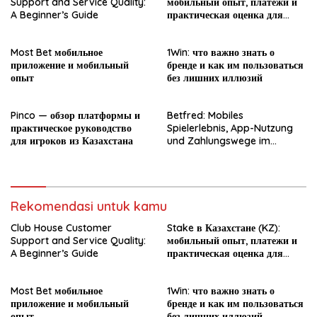
Support and Service Quality:
мобильный опыт, платежи и
A Beginner’s Guide
практическая оценка для
новичка
Most Bet мобильное
1Win: что важно знать о
приложение и мобильный
бренде и как им пользоваться
опыт
без лишних иллюзий
Pinco — обзор платформы и
Betfred: Mobiles
практическое руководство
Spielerlebnis, App-Nutzung
для игроков из Казахстана
und Zahlungswege im
Überblick
Rekomendasi untuk kamu
Club House Customer
Stake в Казахстане (KZ):
Support and Service Quality:
мобильный опыт, платежи и
A Beginner’s Guide
практическая оценка для
новичка
Most Bet мобильное
1Win: что важно знать о
приложение и мобильный
бренде и как им пользоваться
опыт
без лишних иллюзий