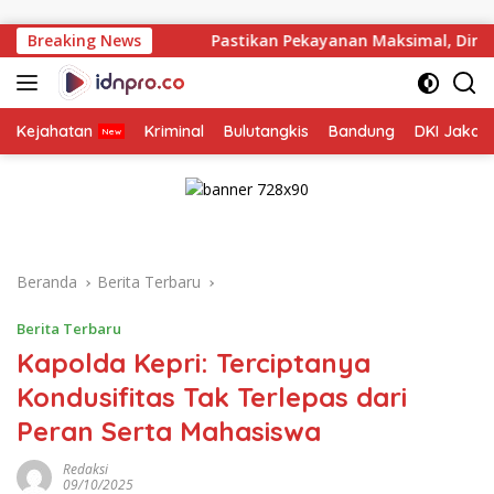
Langsung
ke
Breaking News
Pastikan Pekayanan Maksimal, Direksi Jasa Raharja T
konten
Kejahatan
Kriminal
Bulutangkis
Bandung
DKI Jakar
Beranda
Berita Terbaru
Berita Terbaru
Kapolda Kepri: Terciptanya
Kondusifitas Tak Terlepas dari
Peran Serta Mahasiswa
Redaksi
09/10/2025