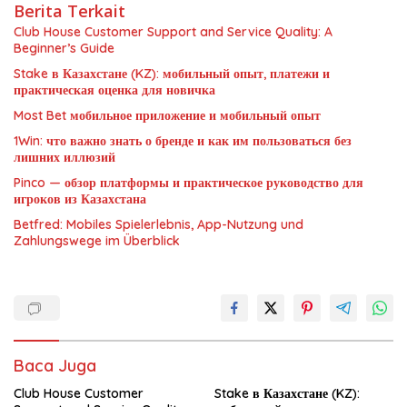
Berita Terkait
Club House Customer Support and Service Quality: A
Beginner’s Guide
Stake в Казахстане (KZ): мобильный опыт, платежи и
практическая оценка для новичка
Most Bet мобильное приложение и мобильный опыт
1Win: что важно знать о бренде и как им пользоваться без
лишних иллюзий
Pinco — обзор платформы и практическое руководство для
игроков из Казахстана
Betfred: Mobiles Spielerlebnis, App-Nutzung und
Zahlungswege im Überblick
Baca Juga
Club House Customer
Stake в Казахстане (KZ):