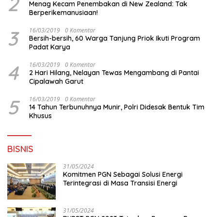
2
Menag Kecam Penembakan di New Zealand: Tak
Berperikemanusiaan!
3
16/03/2019
0 Komentar
Bersih-bersih, 60 Warga Tanjung Priok Ikuti Program
Padat Karya
4
16/03/2019
0 Komentar
2 Hari Hilang, Nelayan Tewas Mengambang di Pantai
Cipalawah Garut
5
16/03/2019
0 Komentar
14 Tahun Terbunuhnya Munir, Polri Didesak Bentuk Tim
Khusus
BISNIS
31/05/2024
Komitmen PGN Sebagai Solusi Energi
Terintegrasi di Masa Transisi Energi
31/05/2024