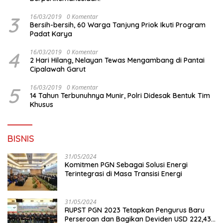
3
16/03/2019
0 Komentar
Bersih-bersih, 60 Warga Tanjung Priok Ikuti Program
Padat Karya
4
16/03/2019
0 Komentar
2 Hari Hilang, Nelayan Tewas Mengambang di Pantai
Cipalawah Garut
5
16/03/2019
0 Komentar
14 Tahun Terbunuhnya Munir, Polri Didesak Bentuk Tim
Khusus
BISNIS
31/05/2024
Komitmen PGN Sebagai Solusi Energi
Terintegrasi di Masa Transisi Energi
31/05/2024
RUPST PGN 2023 Tetapkan Pengurus Baru
Perseroan dan Bagikan Deviden USD 222,43