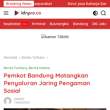
Langsung
 masyarakat
Breaking News
Dirut Jasa Raharja Dampingi Wamenhub Ti
ke
konten
Kejahatan
Kriminal
Bulutangkis
Bandung
DKI Jakar
Beranda
Berita Terbaru
Berita Terbaru
,
Berita Utama
Pemkot Bandung Matangkan
Penyaluran Jaring Pengaman
Sosial
IDNPRO
14/04/2020