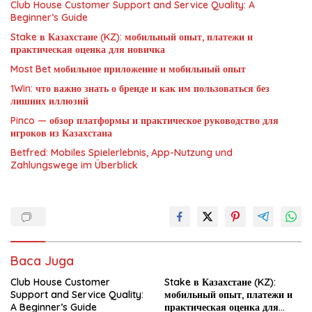
Club House Customer Support and Service Quality: A
Beginner’s Guide
Stake в Казахстане (KZ): мобильный опыт, платежи и
практическая оценка для новичка
Most Bet мобильное приложение и мобильный опыт
1Win: что важно знать о бренде и как им пользоваться без
лишних иллюзий
Pinco — обзор платформы и практическое руководство для
игроков из Казахстана
Betfred: Mobiles Spielerlebnis, App-Nutzung und
Zahlungswege im Überblick
Baca Juga
Club House Customer
Stake в Казахстане (KZ):
Support and Service Quality:
мобильный опыт, платежи и
A Beginner’s Guide
практическая оценка для