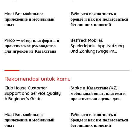
новичка
Most Bet мобильное
1Win: что важно знать о
приложение и мобильный
бренде и как им пользоваться
опыт
без лишних иллюзий
Pinco — обзор платформы и
Betfred: Mobiles
практическое руководство
Spielerlebnis, App-Nutzung
для игроков из Казахстана
und Zahlungswege im
Überblick
Rekomendasi untuk kamu
Club House Customer
Stake в Казахстане (KZ):
Support and Service Quality:
мобильный опыт, платежи и
A Beginner’s Guide
практическая оценка для
новичка
Most Bet мобильное
1Win: что важно знать о
приложение и мобильный
бренде и как им пользоваться
опыт
без лишних иллюзий