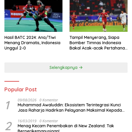
Hasil BATC 2024: Ana/Tiwi
Tampil Menyerang, Siapa
Menang Dramatis, Indonesia
Bomber Timnas Indonesia
Unggul 2-0
Bakal Acak-acak Pertahanan
Vietnam di Piala Asia 2023
Malam ini
Selengkapnya
Popular Post
1
09/08/2026
0 Komentar
Muhammad Awaluddin: Ekosistem Terintegrasi Kunci
Jasa Raharja Hadirkan Pelayanan Maksimal Kepada
masyarakat
2
16/03/2019
0 Komentar
Menag Kecam Penembakan di New Zealand: Tak
Berperikemanusiaan!