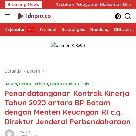
Langsung
Breaking News
Pastikan Pekayanan Maksimal, Direksi Jasa Raharja Tinjau
ke
konten
Kejahatan
Kriminal
Bulutangkis
Bandung
DKI Jakar
Beranda
Batam
Batam
,
Berita Terbaru
,
Berita Utama
,
Bisnis
Penandatanganan Kontrak Kinerja
Tahun 2020 antara BP Batam
dengan Menteri Keuangan RI c.q.
Direktur Jenderal Perbendaharaan
IDNPRO