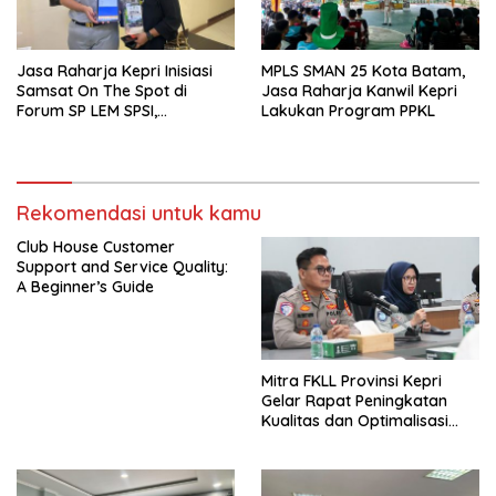
Jasa Raharja Kepri Inisiasi
MPLS SMAN 25 Kota Batam,
Samsat On The Spot di
Jasa Raharja Kanwil Kepri
Forum SP LEM SPSI,
Lakukan Program PPKL
Wujudkan Layanan Pajak
Kendaraan yang Mudah dan
Cepat
Rekomendasi untuk kamu
Club House Customer
Support and Service Quality:
A Beginner’s Guide
Mitra FKLL Provinsi Kepri
Gelar Rapat Peningkatan
Kualitas dan Optimalisasi
Tertib Lalu Lintas untuk
Pencegahan Fatalitas Laka
Lantas