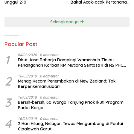
Unggul 2-0
Bakal Acak-acak Pertahanan
Vietnam di Piala Asia 2023
Malam ini
Selengkapnya
Popular Post
1
04/08/2026
0 Komentar
Dirut Jasa Raharja Dampingi Wamenhub Tinjau
Penanganan Korban KM Mutiara Sentosa II di RS PHC
Surabaya
2
16/03/2019
0 Komentar
Menag Kecam Penembakan di New Zealand: Tak
Berperikemanusiaan!
3
16/03/2019
0 Komentar
Bersih-bersih, 60 Warga Tanjung Priok Ikuti Program
Padat Karya
4
16/03/2019
0 Komentar
2 Hari Hilang, Nelayan Tewas Mengambang di Pantai
Cipalawah Garut