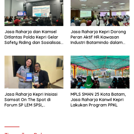
Jasa Raharja dan Kamsel
Jasa Raharja Kepri Dorong
Ditlantas Polda Kepri Gelar
Peran Aktif HR Kawasan
Safety Riding dan Sosialisasi
Industri Batamindo dalam
PPGD Kepada Serikat
Pelaporan Kecelakaan Lalu
Pekerja PT. Mcdermott
Lintas
Indonesia
Jasa Raharja Kepri Inisiasi
MPLS SMAN 25 Kota Batam,
Samsat On The Spot di
Jasa Raharja Kanwil Kepri
Forum SP LEM SPSI,
Lakukan Program PPKL
Wujudkan Layanan Pajak
Kendaraan yang Mudah dan
Cepat