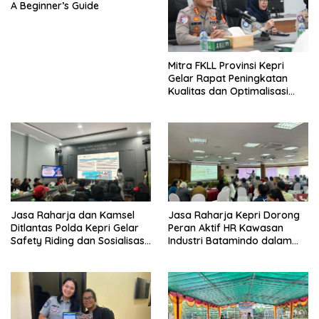
A Beginner’s Guide
Mitra FKLL Provinsi Kepri
Gelar Rapat Peningkatan
Kualitas dan Optimalisasi
Tertib Lalu Lintas untuk
Pencegahan Fatalitas Laka
Lantas
Jasa Raharja dan Kamsel
Jasa Raharja Kepri Dorong
Ditlantas Polda Kepri Gelar
Peran Aktif HR Kawasan
Safety Riding dan Sosialisasi
Industri Batamindo dalam
PPGD Kepada Serikat
Pelaporan Kecelakaan Lalu
Pekerja PT. Mcdermott
Lintas
Indonesia