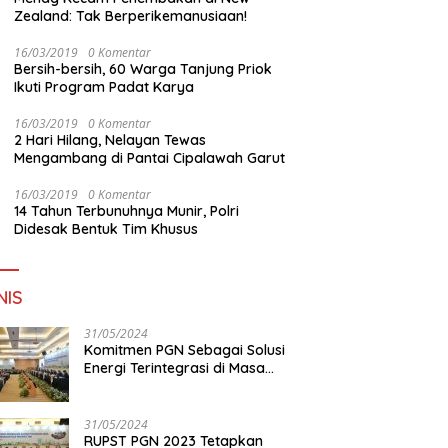
Zealand: Tak Berperikemanusiaan!
16/03/2019
0 Komentar
Bersih-bersih, 60 Warga Tanjung Priok
Ikuti Program Padat Karya
16/03/2019
0 Komentar
2 Hari Hilang, Nelayan Tewas
Mengambang di Pantai Cipalawah Garut
16/03/2019
0 Komentar
14 Tahun Terbunuhnya Munir, Polri
Didesak Bentuk Tim Khusus
NIS
31/05/2024
Komitmen PGN Sebagai Solusi
Energi Terintegrasi di Masa
Transisi Energi
31/05/2024
RUPST PGN 2023 Tetapkan