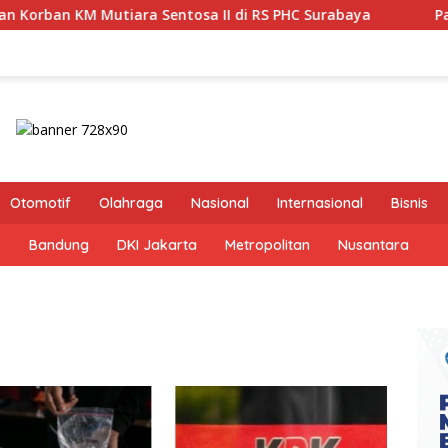
 Sentosa II di RS PHC Surabaya
Pastikan Pekayanan Ma
Otomotif
Olahraga
Nasional
Internasional
Bisnis
s
Bandung
DKI Jakarta
Metropolitan
Nusantara