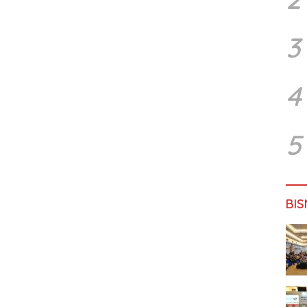
3
4
5
BIS