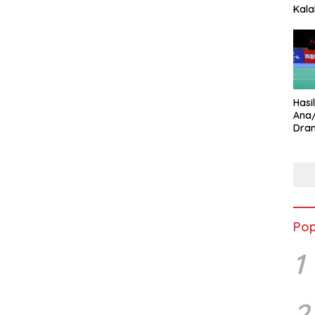
Kala
Star
Hasi
Ana
Dram
Ungg
Pop
1
2