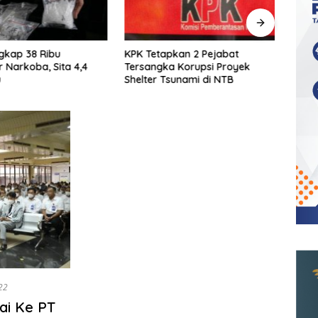
pkan 2 Pejabat
Bareskrim Bongkar Lab
Total 
a Korupsi Proyek
Rahasia Narkoba di Malang, 1,2
Uang
Tsunami di NTB
Ton Ganja Sinte Disita
untuk
Nas
22
ai Ke PT