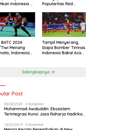
hkan Indonesia All
Popularitas Red
s
Sparks Melesat
l BATC 2024:
Tampil Menyerang,
/Tiwi Menang
Siapa Bomber Timnas
atis, Indonesia
Indonesia Bakal Acak-
ul 2-0
acak Pertahanan
Vietnam di Piala Asia
2023 Malam ini
Selengkapnya
ular Post
09/08/2026
0 Komentar
Muhammad Awaluddin: Ekosistem
Terintegrasi Kunci Jasa Raharja Hadirkan
Pelayanan Maksimal Kepada masyarakat
16/03/2019
0 Komentar
Menag Kecam Penembakan di New