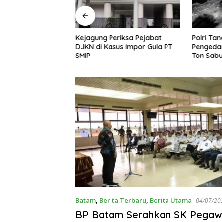
riksa Pejabat
Polri Tangkap 38 Ribu
KPK Teta
us Impor Gula PT
Pengedar Narkoba, Sita 4,4
Tersangk
Ton Sabu
Shelter 
Batam
,
Berita Terbaru
,
Berita Utama
04/07/20
BP Batam Serahkan SK Pegaw