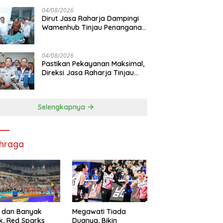
Pelayanan Maksimal Kepada
masyarakat
04/08/2026
Dirut Jasa Raharja Dampingi
Wamenhub Tinjau Penanganan
Korban KM Mutiara Sentosa II
di RS PHC Surabaya
04/08/2026
Pastikan Pekayanan Maksimal,
Direksi Jasa Raharja Tinjau
Korban Kebakaran KM Mutiara
Sentosa II
Selengkapnya
hraga
 dan Banyak
Megawati Tiada
k, Red Sparks
Duanya, Bikin