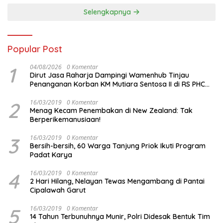
Selengkapnya
Popular Post
1
04/08/2026
0 Komentar
Dirut Jasa Raharja Dampingi Wamenhub Tinjau
Penanganan Korban KM Mutiara Sentosa II di RS PHC
Surabaya
2
16/03/2019
0 Komentar
Menag Kecam Penembakan di New Zealand: Tak
Berperikemanusiaan!
3
16/03/2019
0 Komentar
Bersih-bersih, 60 Warga Tanjung Priok Ikuti Program
Padat Karya
4
16/03/2019
0 Komentar
2 Hari Hilang, Nelayan Tewas Mengambang di Pantai
Cipalawah Garut
5
16/03/2019
0 Komentar
14 Tahun Terbunuhnya Munir, Polri Didesak Bentuk Tim