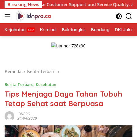
Langsung
se Customer Support and Service Quality: A Beginner’s Guide
Breaking News
ke
konten
Kejahatan
Kriminal
Bulutangkis
Bandung
DKI Jakar
Beranda
Berita Terbaru
Berita Terbaru
,
Kesehatan
Tips Menjaga Daya Tahan Tubuh
Tetap Sehat saat Berpuasa
IDNPRO
24/04/2020