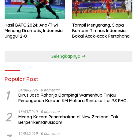
Hasil BATC 2024: Ana/Tiwi
Tampil Menyerang, Siapa
Menang Dramatis, Indonesia
Bomber Timnas Indonesia
Unggul 2-0
Bakal Acak-acak Pertahanan
Vietnam di Piala Asia 2023
Malam ini
Selengkapnya
Popular Post
1
04/08/2026
0 Komentar
Dirut Jasa Raharja Dampingi Wamenhub Tinjau
Penanganan Korban KM Mutiara Sentosa II di RS PHC
Surabaya
2
16/03/2019
0 Komentar
Menag Kecam Penembakan di New Zealand: Tak
Berperikemanusiaan!
16/03/2019
0 Komentar