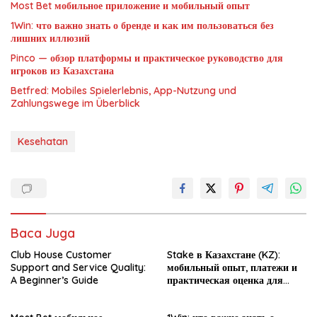
Most Bet мобильное приложение и мобильный опыт
1Win: что важно знать о бренде и как им пользоваться без
лишних иллюзий
Pinco — обзор платформы и практическое руководство для
игроков из Казахстана
Betfred: Mobiles Spielerlebnis, App-Nutzung und
Zahlungswege im Überblick
Kesehatan
Baca Juga
Club House Customer
Stake в Казахстане (KZ):
Support and Service Quality:
мобильный опыт, платежи и
A Beginner’s Guide
практическая оценка для
новичка