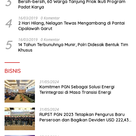
3
Bersih-bersih, 60 Warga Tanjung Priok Ikuti Program
Padat Karya
4
16/03/2019
0 Komentar
2 Hari Hilang, Nelayan Tewas Mengambang di Pantai
Cipalawah Garut
5
16/03/2019
0 Komentar
14 Tahun Terbunuhnya Munir, Polri Didesak Bentuk Tim
Khusus
BISNIS
31/05/2024
Komitmen PGN Sebagai Solusi Energi
Terintegrasi di Masa Transisi Energi
31/05/2024
RUPST PGN 2023 Tetapkan Pengurus Baru
Perseroan dan Bagikan Deviden USD 222,43
Juta