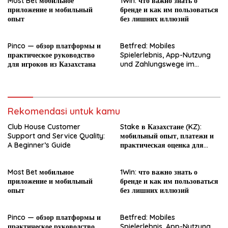
Most Bet мобильное
1Win: что важно знать о
приложение и мобильный
бренде и как им пользоваться
опыт
без лишних иллюзий
Pinco — обзор платформы и
Betfred: Mobiles
практическое руководство
Spielerlebnis, App-Nutzung
для игроков из Казахстана
und Zahlungswege im
Überblick
Rekomendasi untuk kamu
Club House Customer
Stake в Казахстане (KZ):
Support and Service Quality:
мобильный опыт, платежи и
A Beginner’s Guide
практическая оценка для
новичка
Most Bet мобильное
1Win: что важно знать о
приложение и мобильный
бренде и как им пользоваться
опыт
без лишних иллюзий
Pinco — обзор платформы и
Betfred: Mobiles
практическое руководство
Spielerlebnis, App-Nutzung