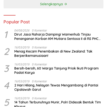
Selengkapnya
Popular Post
1
04/08/2026
0 Komentar
Dirut Jasa Raharja Dampingi Wamenhub Tinjau
Penanganan Korban KM Mutiara Sentosa II di RS PHC
Surabaya
2
16/03/2019
0 Komentar
Menag Kecam Penembakan di New Zealand: Tak
Berperikemanusiaan!
3
16/03/2019
0 Komentar
Bersih-bersih, 60 Warga Tanjung Priok Ikuti Program
Padat Karya
4
16/03/2019
0 Komentar
2 Hari Hilang, Nelayan Tewas Mengambang di Pantai
Cipalawah Garut
5
16/03/2019
0 Komentar
14 Tahun Terbunuhnya Munir, Polri Didesak Bentuk Tim
Khusus