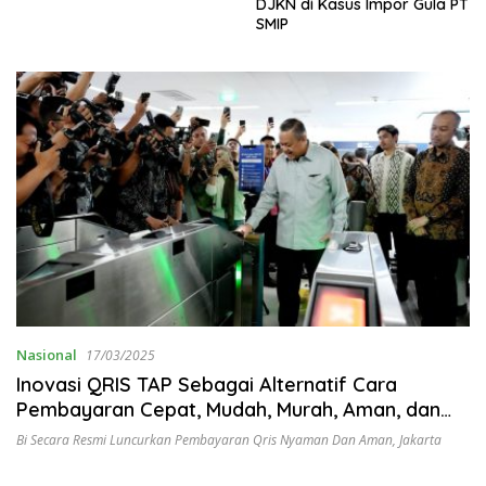
DJKN di Kasus Impor Gula PT
SMIP
Nasional
17/03/2025
Inovasi QRIS TAP Sebagai Alternatif Cara
Pembayaran Cepat, Mudah, Murah, Aman, dan
Handal
Bi Secara Resmi Luncurkan Pembayaran Qris Nyaman Dan Aman
,
Jakarta