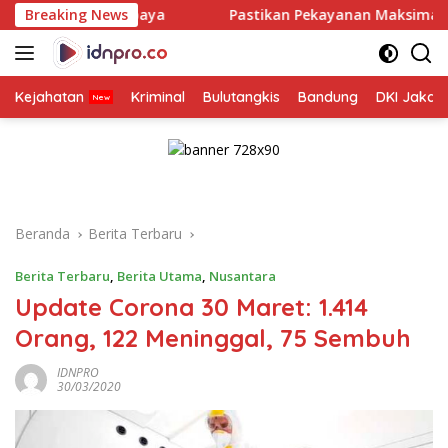
Langsung
urabaya
Breaking News
Pastikan Pekayanan Maksimal, Direksi Jasa Ra
ke
konten
Kejahatan
Kriminal
Bulutangkis
Bandung
DKI Jakar
Beranda
Berita Terbaru
Berita Terbaru
,
Berita Utama
,
Nusantara
Update Corona 30 Maret: 1.414
Orang, 122 Meninggal, 75 Sembuh
IDNPRO
30/03/2020