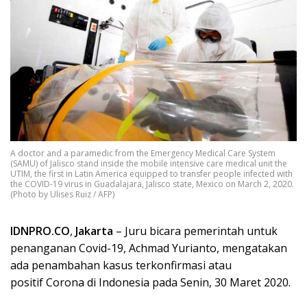
A doctor and a paramedic from the Emergency Medical Care System
(SAMU) of Jalisco stand inside the mobile intensive care medical unit the
UTIM, the first in Latin America equipped to transfer people infected with
the COVID-19 virus in Guadalajara, Jalisco state, Mexico on March 2, 2020.
(Photo by Ulises Ruiz / AFP)
IDNPRO.CO
,
Jakarta
– Juru bicara pemerintah untuk
penanganan Covid-19, Achmad Yurianto, mengatakan
ada penambahan kasus terkonfirmasi atau
positif Corona di Indonesia pada Senin, 30 Maret 2020.