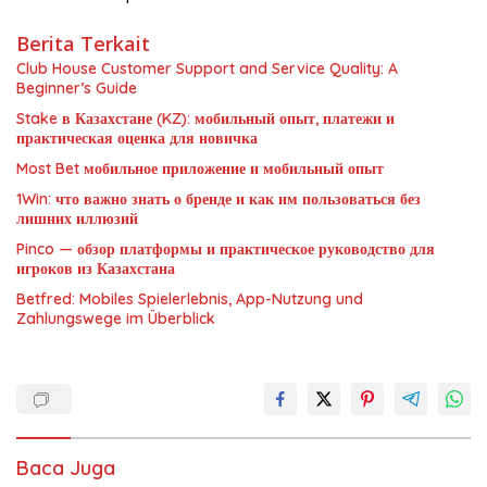
Berita Terkait
Club House Customer Support and Service Quality: A
Beginner’s Guide
Stake в Казахстане (KZ): мобильный опыт, платежи и
практическая оценка для новичка
Most Bet мобильное приложение и мобильный опыт
1Win: что важно знать о бренде и как им пользоваться без
лишних иллюзий
Pinco — обзор платформы и практическое руководство для
игроков из Казахстана
Betfred: Mobiles Spielerlebnis, App-Nutzung und
Zahlungswege im Überblick
Baca Juga