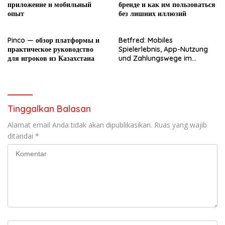
приложение и мобильный
бренде и как им пользоваться
опыт
без лишних иллюзий
Pinco — обзор платформы и
Betfred: Mobiles
практическое руководство
Spielerlebnis, App-Nutzung
для игроков из Казахстана
und Zahlungswege im
Überblick
Tinggalkan Balasan
Alamat email Anda tidak akan dipublikasikan.
Ruas yang wajib
ditandai
*