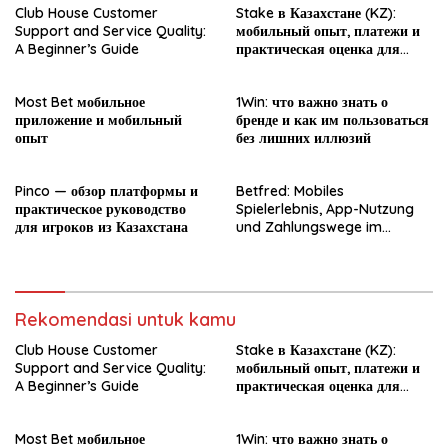
Club House Customer
Stake в Казахстане (KZ):
Support and Service Quality:
мобильный опыт, платежи и
A Beginner’s Guide
практическая оценка для
новичка
Most Bet мобильное
1Win: что важно знать о
приложение и мобильный
бренде и как им пользоваться
опыт
без лишних иллюзий
Pinco — обзор платформы и
Betfred: Mobiles
практическое руководство
Spielerlebnis, App-Nutzung
для игроков из Казахстана
und Zahlungswege im
Überblick
Rekomendasi untuk kamu
Club House Customer
Stake в Казахстане (KZ):
Support and Service Quality:
мобильный опыт, платежи и
A Beginner’s Guide
практическая оценка для
новичка
Most Bet мобильное
1Win: что важно знать о