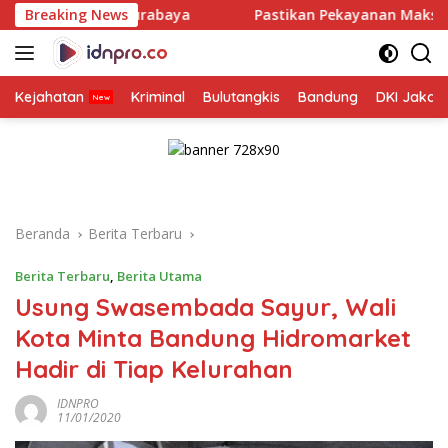
Langsung
 Surabaya
Breaking News
Pastikan Pekayanan Maksimal, Direksi Jasa R
ke
konten
Kejahatan
Kriminal
Bulutangkis
Bandung
DKI Jakar
Beranda
Berita Terbaru
Berita Terbaru
,
Berita Utama
Usung Swasembada Sayur, Wali
Kota Minta Bandung Hidromarket
Hadir di Tiap Kelurahan
IDNPRO
11/01/2020