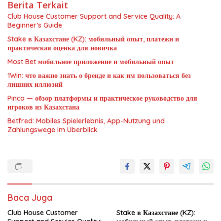
Berita Terkait
Club House Customer Support and Service Quality: A
Beginner’s Guide
Stake в Казахстане (KZ): мобильный опыт, платежи и
практическая оценка для новичка
Most Bet мобильное приложение и мобильный опыт
1Win: что важно знать о бренде и как им пользоваться без
лишних иллюзий
Pinco — обзор платформы и практическое руководство для
игроков из Казахстана
Betfred: Mobiles Spielerlebnis, App-Nutzung und
Zahlungswege im Überblick
Baca Juga
Club House Customer
Stake в Казахстане (KZ):