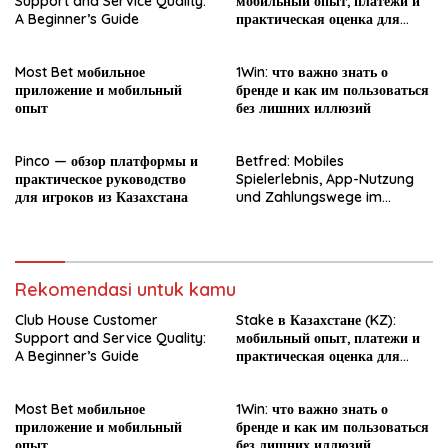
Support and Service Quality:
мобильный опыт, платежи и
A Beginner’s Guide
практическая оценка для
новичка
Most Bet мобильное
1Win: что важно знать о
приложение и мобильный
бренде и как им пользоваться
опыт
без лишних иллюзий
Pinco — обзор платформы и
Betfred: Mobiles
практическое руководство
Spielerlebnis, App-Nutzung
для игроков из Казахстана
und Zahlungswege im
Überblick
Rekomendasi untuk kamu
Club House Customer
Stake в Казахстане (KZ):
Support and Service Quality:
мобильный опыт, платежи и
A Beginner’s Guide
практическая оценка для
новичка
Most Bet мобильное
1Win: что важно знать о
приложение и мобильный
бренде и как им пользоваться
опыт
без лишних иллюзий