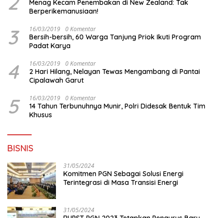
2
Menag Kecam Penembakan di New Zealand: Tak
Berperikemanusiaan!
3
16/03/2019
0 Komentar
Bersih-bersih, 60 Warga Tanjung Priok Ikuti Program
Padat Karya
4
16/03/2019
0 Komentar
2 Hari Hilang, Nelayan Tewas Mengambang di Pantai
Cipalawah Garut
5
16/03/2019
0 Komentar
14 Tahun Terbunuhnya Munir, Polri Didesak Bentuk Tim
Khusus
BISNIS
31/05/2024
Komitmen PGN Sebagai Solusi Energi
Terintegrasi di Masa Transisi Energi
31/05/2024