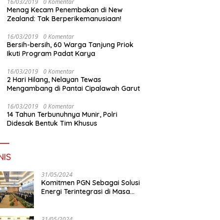
16/03/2019
0 Komentar
Menag Kecam Penembakan di New
Zealand: Tak Berperikemanusiaan!
16/03/2019
0 Komentar
Bersih-bersih, 60 Warga Tanjung Priok
Ikuti Program Padat Karya
16/03/2019
0 Komentar
2 Hari Hilang, Nelayan Tewas
Mengambang di Pantai Cipalawah Garut
16/03/2019
0 Komentar
14 Tahun Terbunuhnya Munir, Polri
Didesak Bentuk Tim Khusus
NIS
31/05/2024
Komitmen PGN Sebagai Solusi
Energi Terintegrasi di Masa
Transisi Energi
31/05/2024