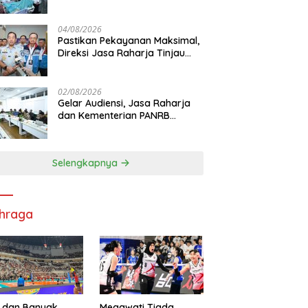
Korban KM Mutiara Sentosa II
di RS PHC Surabaya
04/08/2026
Pastikan Pekayanan Maksimal,
Direksi Jasa Raharja Tinjau
Korban Kebakaran KM Mutiara
Sentosa II
02/08/2026
Gelar Audiensi, Jasa Raharja
dan Kementerian PANRB
Perkuat Koordinasi Tingkatkan
Kepatuhan PKB dan SWDKLL
Selengkapnya
hraga
 dan Banyak
Megawati Tiada