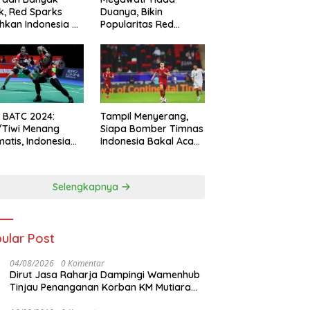
k, Red Sparks
Duanya, Bikin
hkan Indonesia All
Popularitas Red
s
Sparks Melesat
l BATC 2024:
Tampil Menyerang,
/Tiwi Menang
Siapa Bomber Timnas
atis, Indonesia
Indonesia Bakal Acak-
ul 2-0
acak Pertahanan
Vietnam di Piala Asia
2023 Malam ini
Selengkapnya
ular Post
04/08/2026
0 Komentar
Dirut Jasa Raharja Dampingi Wamenhub
Tinjau Penanganan Korban KM Mutiara
Sentosa II di RS PHC Surabaya