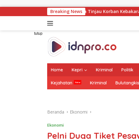
Langsung
ke
Jasa Raharja Tinjau Korban Kebakaran KM Mutiara Sentosa II
Breaking News
konten
tutup
Home
Kepri
Kriminal
Politik
Kejahatan
Kriminal
Bulutangki
Beranda
Ekonomi
Ekonomi
Pelni Duga Tiket Pes