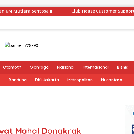
Club House Customer Support and Service Quality: A Begin
Otomotif
Olahraga
Nasional
Internasional
Bisnis
s
Bandung
DKI Jakarta
Metropolitan
Nusantara
awat Mahal Dongkrak