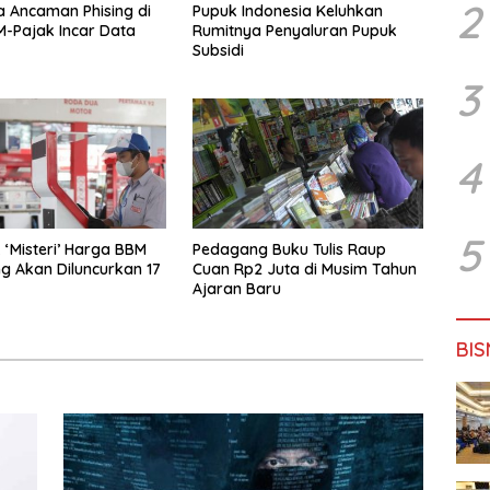
2
 Ancaman Phising di
Pupuk Indonesia Keluhkan
 M-Pajak Incar Data
Rumitnya Penyaluran Pupuk
Subsidi
3
4
5
‘Misteri’ Harga BBM
Pedagang Buku Tulis Raup
g Akan Diluncurkan 17
Cuan Rp2 Juta di Musim Tahun
Ajaran Baru
BIS