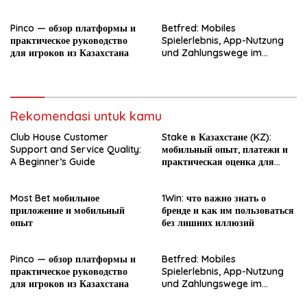
Pinco — обзор платформы и
Betfred: Mobiles
практическое руководство
Spielerlebnis, App-Nutzung
для игроков из Казахстана
und Zahlungswege im
Überblick
Rekomendasi untuk kamu
Club House Customer
Stake в Казахстане (KZ):
Support and Service Quality:
мобильный опыт, платежи и
A Beginner’s Guide
практическая оценка для
новичка
Most Bet мобильное
1Win: что важно знать о
приложение и мобильный
бренде и как им пользоваться
опыт
без лишних иллюзий
Pinco — обзор платформы и
Betfred: Mobiles
практическое руководство
Spielerlebnis, App-Nutzung
для игроков из Казахстана
und Zahlungswege im
Überblick