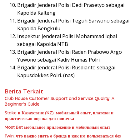
Brigadir Jenderal Polisi Dedi Prasetyo sebagai
Kapolda Kalteng
Brigadir Jenderal Polisi Teguh Sarwono sebagai
Kapolda Bengkulu
Inspektur Jenderal Polisi Mohammad Iqbal
sebagai Kapolda NTB
Brigadir Jenderal Polisi Raden Prabowo Argo
Yuwono sebagai Kadiv Humas Polri
Brigadir Jenderal Polisi Rusdianto sebagai
Kapusdokkes Polri. (nas)
Berita Terkait
Club House Customer Support and Service Quality: A
Beginner’s Guide
Stake в Казахстане (KZ): мобильный опыт, платежи и
практическая оценка для новичка
Most Bet мобильное приложение и мобильный опыт
1Win: что важно знать о бренде и как им пользоваться без