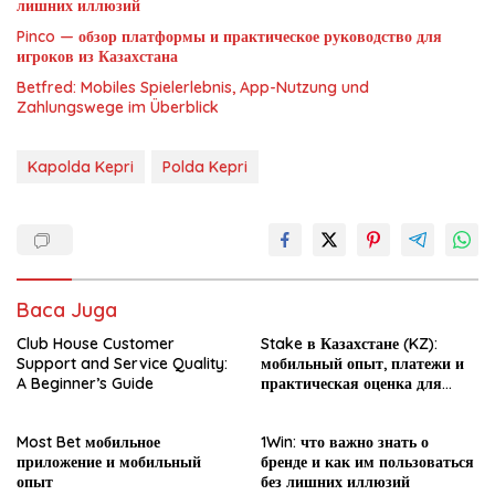
лишних иллюзий
Pinco — обзор платформы и практическое руководство для
игроков из Казахстана
Betfred: Mobiles Spielerlebnis, App-Nutzung und
Zahlungswege im Überblick
Kapolda Kepri
Polda Kepri
Baca Juga
Club House Customer
Stake в Казахстане (KZ):
Support and Service Quality:
мобильный опыт, платежи и
A Beginner’s Guide
практическая оценка для
новичка
Most Bet мобильное
1Win: что важно знать о
приложение и мобильный
бренде и как им пользоваться
опыт
без лишних иллюзий