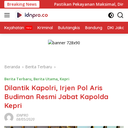
Langsung
Breaking News
Pastikan Pekayanan Maksimal, Direksi Jasa Raharja T
ke
konten
Kejahatan
Kriminal
Bulutangkis
Bandung
DKI Jakar
Beranda
Berita Terbaru
Berita Terbaru
,
Berita Utama
,
Kepri
Dilantik Kapolri, Irjen Pol Aris
Budiman Resmi Jabat Kapolda
Kepri
IDNPRO
08/05/2020