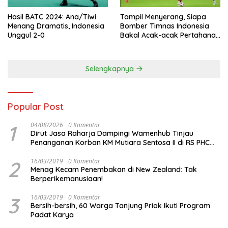
Hasil BATC 2024: Ana/Tiwi
Tampil Menyerang, Siapa
Menang Dramatis, Indonesia
Bomber Timnas Indonesia
Unggul 2-0
Bakal Acak-acak Pertahanan
Vietnam di Piala Asia 2023
Malam ini
Selengkapnya
Popular Post
1
04/08/2026
0 Komentar
Dirut Jasa Raharja Dampingi Wamenhub Tinjau
Penanganan Korban KM Mutiara Sentosa II di RS PHC
Surabaya
2
16/03/2019
0 Komentar
Menag Kecam Penembakan di New Zealand: Tak
Berperikemanusiaan!
3
16/03/2019
0 Komentar
Bersih-bersih, 60 Warga Tanjung Priok Ikuti Program
Padat Karya