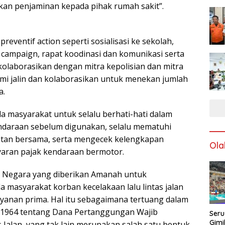
kan penjaminan kepada pihak rumah sakit”.
reventif action seperti sosialisasi ke sekolah,
 campaign, rapat koodinasi dan komunikasi serta
kolaborasikan dengan mitra kepolisian dan mitra
kami jalin dan kolaborasikan untuk menekan jumlah
a.
 masyarakat untuk selalu berhati-hati dalam
ndaraan sebelum digunakan, selalu mematuhi
atan bersama, serta mengecek kelengkapan
Ola
yaran pajak kendaraan bermotor.
ik Negara yang diberikan Amanah untuk
masyarakat korban kecelakaan lalu lintas jalan
anan prima. Hal itu sebagaimana tertuang dalam
 1964 tentang Dana Pertanggungan Wajib
Seru
Gimi
Jalan, yang tak lain merupakan salah satu bentuk