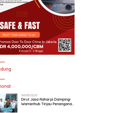
ndung
ional
04/08/2026
Dirut Jasa Raharja Dampingi
Wamenhub Tinjau Penanganan
Korban KM Mutiara Sentosa II