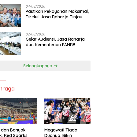
di RS PHC Surabaya
04/08/2026
Pastikan Pekayanan Maksimal,
Direksi Jasa Raharja Tinjau
Korban Kebakaran KM Mutiara
Sentosa II
02/08/2026
Gelar Audiensi, Jasa Raharja
dan Kementerian PANRB
Perkuat Koordinasi Tingkatkan
Kepatuhan PKB dan SWDKLL
Selengkapnya
hraga
 dan Banyak
Megawati Tiada
k, Red Sparks
Duanya, Bikin