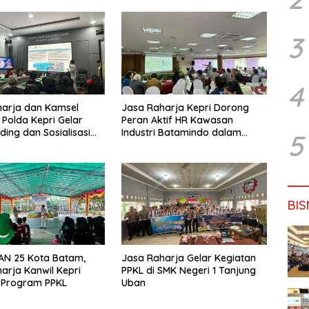
3
4
harja dan Kamsel
Jasa Raharja Kepri Dorong
 Polda Kepri Gelar
Peran Aktif HR Kawasan
ding dan Sosialisasi
Industri Batamindo dalam
5
ada Serikat Pekerja
Pelaporan Kecelakaan Lalu
rmott Indonesia
Lintas
BIS
AN 25 Kota Batam,
Jasa Raharja Gelar Kegiatan
arja Kanwil Kepri
PPKL di SMK Negeri 1 Tanjung
 Program PPKL
Uban