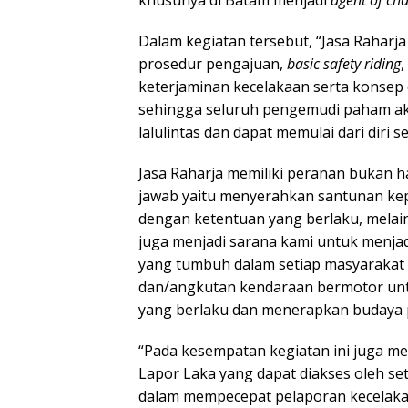
khusunya di Batam menjadi
agent of ch
Dalam kegiatan tersebut, “Jasa Raharj
prosedur pengajuan,
basic safety riding
,
keterjaminan kecelakaan serta konsep
sehingga seluruh pengemudi paham akan
lalulintas dan dapat memulai dari diri s
Jasa Raharja memiliki peranan bukan h
jawab yaitu menyerahkan santunan kepa
dengan ketentuan yang berlaku, melaink
juga menjadi sarana kami untuk menjad
yang tumbuh dalam setiap masyarakat
dan/angkutan kendaraan bermotor unt
yang berlaku dan menerapkan budaya pr
“Pada kesempatan kegiatan ini juga men
Lapor Laka yang dapat diakses oleh s
dalam mempecepat pelaporan kecelakaa