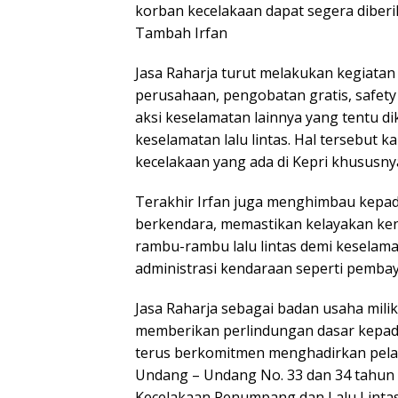
korban kecelakaan dapat segera diberi
Tambah Irfan
Jasa Raharja turut melakukan kegiatan p
perusahaan, pengobatan gratis, safety
aksi keselamatan lainnya yang tentu di
keselamatan lalu lintas. Hal tersebut 
kecelakaan yang ada di Kepri khususny
Terakhir Irfan juga menghimbau kepada
berkendara, memastikan kelayakan ke
rambu-rambu lalu lintas demi keselam
administrasi kendaraan seperti pemba
Jasa Raharja sebagai badan usaha mil
memberikan perlindungan dasar kepada 
terus berkomitmen menghadirkan pelay
Undang – Undang No. 33 dan 34 tahun
Kecelakaan Penumpang dan Lalu Lintas 