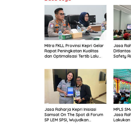
Mitra FKLL Provinsi Kepri Gelar
Jasa Ra
Rapat Peningkatan Kualitas
Ditlantas
dan Optimalisasi Tertib Lalu
Safety Ri
Lintas untuk Pencegahan
PPGD Kep
Fatalitas Laka Lantas
PT. Mcde
Jasa Raharja Kepri Inisiasi
MPLS SM
Samsat On The Spot di Forum
Jasa Rah
SP LEM SPSI, Wujudkan
Lakukan
Layanan Pajak Kendaraan
yang Mudah dan Cepat