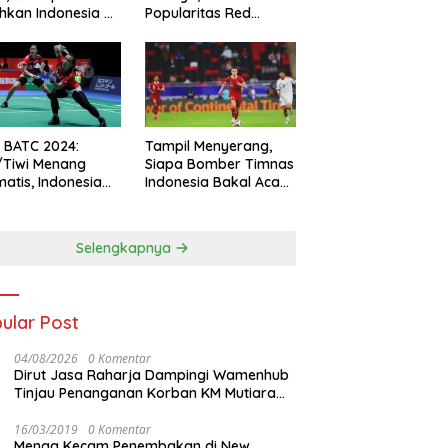
hkan Indonesia All
Popularitas Red
s
Sparks Melesat
l BATC 2024:
Tampil Menyerang,
/Tiwi Menang
Siapa Bomber Timnas
atis, Indonesia
Indonesia Bakal Acak-
ul 2-0
acak Pertahanan
Vietnam di Piala Asia
2023 Malam ini
Selengkapnya
ular Post
04/08/2026
0 Komentar
Dirut Jasa Raharja Dampingi Wamenhub
Tinjau Penanganan Korban KM Mutiara
Sentosa II di RS PHC Surabaya
16/03/2019
0 Komentar
Menag Kecam Penembakan di New