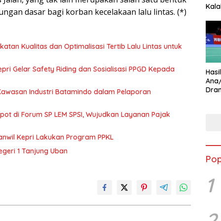
Kala
gan dasar bagi korban kecelakaan lalu lintas. (*)
Star
katan Kualitas dan Optimalisasi Tertib Lalu Lintas untuk
pri Gelar Safety Riding dan Sosialisasi PPGD Kepada
Hasi
Ana
Dram
 Kawasan Industri Batamindo dalam Pelaporan
Ungg
Spot di Forum SP LEM SPSI, Wujudkan Layanan Pajak
anwil Kepri Lakukan Program PPKL
egeri 1 Tanjung Uban
Pop
1
2