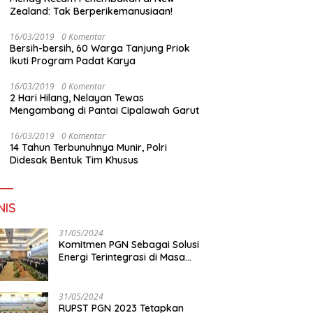
Zealand: Tak Berperikemanusiaan!
16/03/2019
0 Komentar
Bersih-bersih, 60 Warga Tanjung Priok
Ikuti Program Padat Karya
16/03/2019
0 Komentar
2 Hari Hilang, Nelayan Tewas
Mengambang di Pantai Cipalawah Garut
16/03/2019
0 Komentar
14 Tahun Terbunuhnya Munir, Polri
Didesak Bentuk Tim Khusus
NIS
31/05/2024
Komitmen PGN Sebagai Solusi
Energi Terintegrasi di Masa
Transisi Energi
31/05/2024
RUPST PGN 2023 Tetapkan