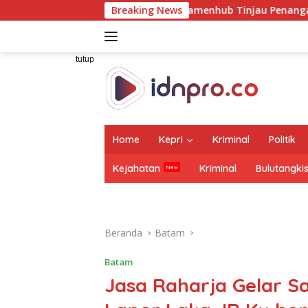
Langsung
ampingi Wamenhub Tinjau Penanganan Korban KM Mutiara Sento
Breaking News
ke
konten
tutup
Home
Kepri
Kriminal
Politik
Kejahatan
Kriminal
Bulutangki
Beranda
Batam
Batam
Jasa Raharja Gelar Sa