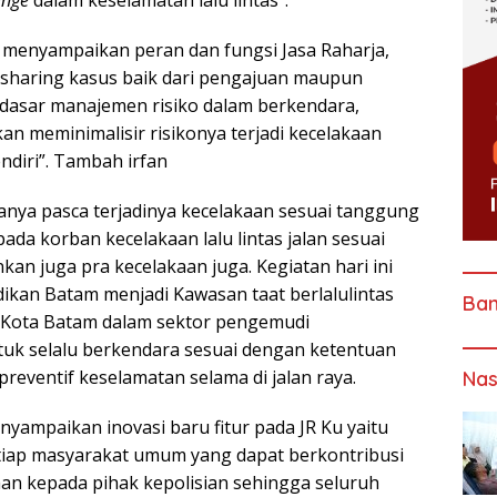
ange
dalam keselamatan lalu lintas”.
a menyampaikan peran dan fungsi Jasa Raharja,
 sharing kasus baik dari pengajuan maupun
 dasar manajemen risiko dalam berkendara,
 meminimalisir risikonya terjadi kecelakaan
endiri”. Tambah irfan
anya pasca terjadinya kecelakaan sesuai tanggung
da korban kecelakaan lalu lintas jalan sesuai
an juga pra kecelakaan juga. Kegiatan hari ini
ikan Batam menjadi Kawasan taat berlalulintas
Ba
 Kota Batam dalam sektor pengemudi
uk selalu berkendara sesuai dengan ketentuan
eventif keselamatan selama di jalan raya.
Nas
yampaikan inovasi baru fitur pada JR Ku yaitu
etiap masyarakat umum yang dapat berkontribusi
n kepada pihak kepolisian sehingga seluruh