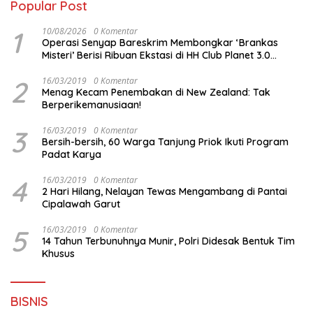
Popular Post
1
10/08/2026
0 Komentar
Operasi Senyap Bareskrim Membongkar ‘Brankas
Misteri’ Berisi Ribuan Ekstasi di HH Club Planet 3.0
Batam
2
16/03/2019
0 Komentar
Menag Kecam Penembakan di New Zealand: Tak
Berperikemanusiaan!
3
16/03/2019
0 Komentar
Bersih-bersih, 60 Warga Tanjung Priok Ikuti Program
Padat Karya
4
16/03/2019
0 Komentar
2 Hari Hilang, Nelayan Tewas Mengambang di Pantai
Cipalawah Garut
5
16/03/2019
0 Komentar
14 Tahun Terbunuhnya Munir, Polri Didesak Bentuk Tim
Khusus
BISNIS