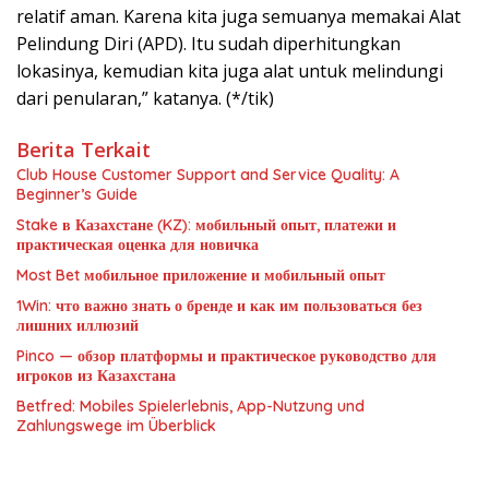
relatif aman. Karena kita juga semuanya memakai Alat
Pelindung Diri (APD). Itu sudah diperhitungkan
lokasinya, kemudian kita juga alat untuk melindungi
dari penularan,” katanya. (*/tik)
Berita Terkait
Club House Customer Support and Service Quality: A
Beginner’s Guide
Stake в Казахстане (KZ): мобильный опыт, платежи и
практическая оценка для новичка
Most Bet мобильное приложение и мобильный опыт
1Win: что важно знать о бренде и как им пользоваться без
лишних иллюзий
Pinco — обзор платформы и практическое руководство для
игроков из Казахстана
Betfred: Mobiles Spielerlebnis, App-Nutzung und
Zahlungswege im Überblick