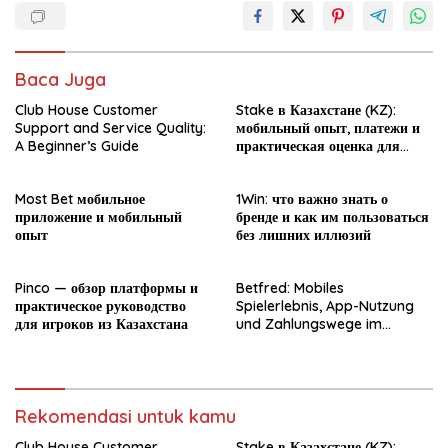
Baca Juga
Club House Customer
Stake в Казахстане (KZ):
Support and Service Quality:
мобильный опыт, платежи и
A Beginner’s Guide
практическая оценка для
новичка
Most Bet мобильное
1Win: что важно знать о
приложение и мобильный
бренде и как им пользоваться
опыт
без лишних иллюзий
Pinco — обзор платформы и
Betfred: Mobiles
практическое руководство
Spielerlebnis, App-Nutzung
для игроков из Казахстана
und Zahlungswege im
Überblick
Rekomendasi untuk kamu
Club House Customer
Stake в Казахстане (KZ):