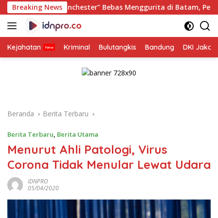
Langsung
“Manchester” Bebas Menggurita di Batam, Penegak Hukum Dia
Breaking News
ke
konten
Kejahatan
Kriminal
Bulutangkis
Bandung
DKI Jakar
Beranda
Berita Terbaru
Berita Terbaru
,
Berita Utama
Menurut Ahli Patologi, Virus
Corona Tidak Menular Lewat Udara
IDNPRO
05/04/2020