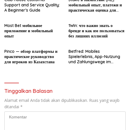
Support and Service Quality:
мобильный опыт, платежи и
A Beginner’s Guide
практическая оценка для
новичка
Most Bet мобильное
1Win: что важно знать о
приложение и мобильный
бренде и как им пользоваться
опыт
без лишних иллюзий
Pinco — обзор платформы и
Betfred: Mobiles
практическое руководство
Spielerlebnis, App-Nutzung
для игроков из Казахстана
und Zahlungswege im
Überblick
Tinggalkan Balasan
Alamat email Anda tidak akan dipublikasikan.
Ruas yang wajib
ditandai
*