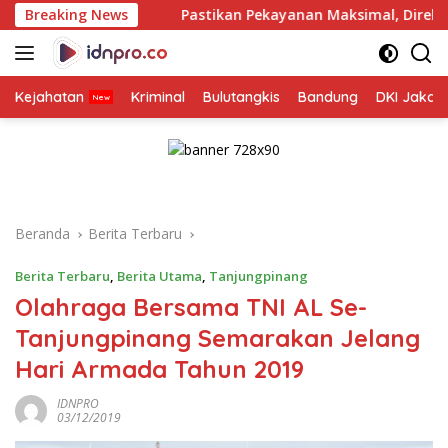
Langsung
Breaking News
Pastikan Pekayanan Maksimal, Direksi Jasa Raharja Tinj
ke
konten
Kejahatan
Kriminal
Bulutangkis
Bandung
DKI Jakar
Beranda
Berita Terbaru
Berita Terbaru
,
Berita Utama
,
Tanjungpinang
Olahraga Bersama TNI AL Se-
Tanjungpinang Semarakan Jelang
Hari Armada Tahun 2019
IDNPRO
03/12/2019