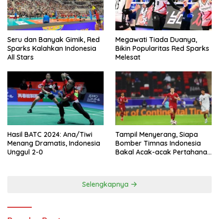
Seru dan Banyak Gimik, Red
Megawati Tiada Duanya,
Sparks Kalahkan Indonesia
Bikin Popularitas Red Sparks
All Stars
Melesat
Hasil BATC 2024: Ana/Tiwi
Tampil Menyerang, Siapa
Menang Dramatis, Indonesia
Bomber Timnas Indonesia
Unggul 2-0
Bakal Acak-acak Pertahanan
Vietnam di Piala Asia 2023
Malam ini
Selengkapnya