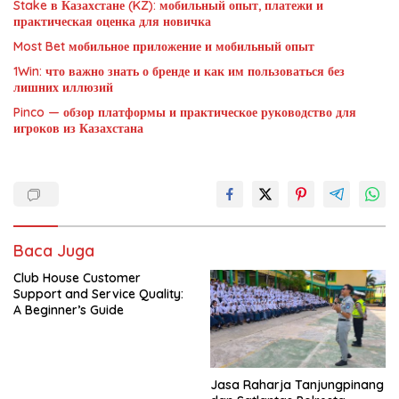
Stake в Казахстане (KZ): мобильный опыт, платежи и
практическая оценка для новичка
Most Bet мобильное приложение и мобильный опыт
1Win: что важно знать о бренде и как им пользоваться без
лишних иллюзий
Pinco — обзор платформы и практическое руководство для
игроков из Казахстана
Baca Juga
Club House Customer
Support and Service Quality:
A Beginner’s Guide
Jasa Raharja Tanjungpinang