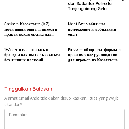
dan Satlantas Polresta
Tanjungpinang Gelar
Sosialisasi PPKL dalam
rangka MPLS
Stake в Казахстане (KZ):
Most Bet мобильное
мобильный опыт, платежи и
приложение и мобильный
практическая оценка для
опыт
новичка
1Win: что важно знать о
Pinco — обзор платформы и
бренде и как им пользоваться
практическое руководство
без лишних иллюзий
для игроков из Казахстана
Tinggalkan Balasan
Alamat email Anda tidak akan dipublikasikan.
Ruas yang wajib
ditandai
*