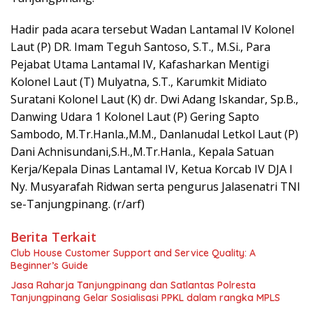
Hadir pada acara tersebut Wadan Lantamal IV Kolonel
Laut (P) DR. Imam Teguh Santoso, S.T., M.Si., Para
Pejabat Utama Lantamal IV, Kafasharkan Mentigi
Kolonel Laut (T) Mulyatna, S.T., Karumkit Midiato
Suratani Kolonel Laut (K) dr. Dwi Adang Iskandar, Sp.B.,
Danwing Udara 1 Kolonel Laut (P) Gering Sapto
Sambodo, M.Tr.Hanla.,M.M., Danlanudal Letkol Laut (P)
Dani Achnisundani,S.H.,M.Tr.Hanla., Kepala Satuan
Kerja/Kepala Dinas Lantamal IV, Ketua Korcab IV DJA I
Ny. Musyarafah Ridwan serta pengurus Jalasenatri TNI
se-Tanjungpinang. (r/arf)
Berita Terkait
Club House Customer Support and Service Quality: A
Beginner’s Guide
Jasa Raharja Tanjungpinang dan Satlantas Polresta
Tanjungpinang Gelar Sosialisasi PPKL dalam rangka MPLS