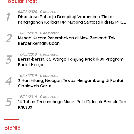
Popular Post
1
04/08/2026
0 Komentar
Dirut Jasa Raharja Dampingi Wamenhub Tinjau
Penanganan Korban KM Mutiara Sentosa II di RS PHC
Surabaya
2
16/03/2019
0 Komentar
Menag Kecam Penembakan di New Zealand: Tak
Berperikemanusiaan!
3
16/03/2019
0 Komentar
Bersih-bersih, 60 Warga Tanjung Priok Ikuti Program
Padat Karya
4
16/03/2019
0 Komentar
2 Hari Hilang, Nelayan Tewas Mengambang di Pantai
Cipalawah Garut
5
16/03/2019
0 Komentar
14 Tahun Terbunuhnya Munir, Polri Didesak Bentuk Tim
Khusus
BISNIS