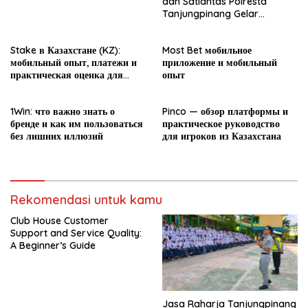
dan Satlantas Polresta
Tanjungpinang Gelar
Sosialisasi PPKL dalam
rangka MPLS
Stake в Казахстане (KZ):
Most Bet мобильное
мобильный опыт, платежи и
приложение и мобильный
практическая оценка для
опыт
новичка
1Win: что важно знать о
Pinco — обзор платформы и
бренде и как им пользоваться
практическое руководство
без лишних иллюзий
для игроков из Казахстана
Rekomendasi untuk kamu
Club House Customer
Support and Service Quality:
A Beginner’s Guide
Jasa Raharja Tanjungpinang