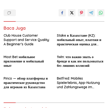
Baca Juga
Club House Customer
Stake в Казахстане (KZ):
Support and Service Quality:
мобильный опыт, платежи и
A Beginner’s Guide
практическая оценка для
новичка
Most Bet мобильное
1Win: что важно знать о
приложение и мобильный
бренде и как им пользоваться
опыт
без лишних иллюзий
Pinco — обзор платформы и
Betfred: Mobiles
практическое руководство
Spielerlebnis, App-Nutzung
для игроков из Казахстана
und Zahlungswege im
Überblick