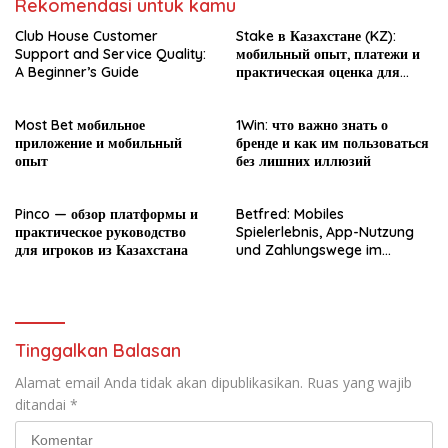
Rekomendasi untuk kamu
Club House Customer
Stake в Казахстане (KZ):
Support and Service Quality:
мобильный опыт, платежи и
A Beginner’s Guide
практическая оценка для
новичка
Most Bet мобильное
1Win: что важно знать о
приложение и мобильный
бренде и как им пользоваться
опыт
без лишних иллюзий
Pinco — обзор платформы и
Betfred: Mobiles
практическое руководство
Spielerlebnis, App-Nutzung
для игроков из Казахстана
und Zahlungswege im
Überblick
Tinggalkan Balasan
Alamat email Anda tidak akan dipublikasikan.
Ruas yang wajib
ditandai
*