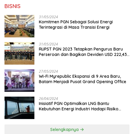
BISNIS
31/05/2024
Komitmen PGN Sebagai Solusi Energi
Terintegrasi di Masa Transisi Energi
31/05/2024
RUPST PGN 2023 Tetapkan Pengurus Baru
Perseroan dan Bagikan Deviden USD 222,43
Juta
27/05/2024
Wi-Fi Myrepublic Ekspansi di 9 Area Baru,
Batam Menjadi Pusat Grand Opening Office
26/04/2024
Inisiatif PGN Optimalkan LNG Bantu
Kebutuhan Energi Industri Hadapi Risiko
Geopolitik
Selengkapnya