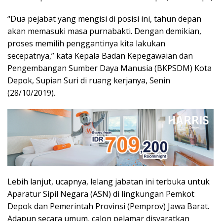
“Dua pejabat yang mengisi di posisi ini, tahun depan
akan memasuki masa purnabakti. Dengan demikian,
proses memilih penggantinya kita lakukan
secepatnya,” kata Kepala Badan Kepegawaian dan
Pengembangan Sumber Daya Manusia (BKPSDM) Kota
Depok, Supian Suri di ruang kerjanya, Senin
(28/10/2019).
Lebih lanjut, ucapnya, lelang jabatan ini terbuka untuk
Aparatur Sipil Negara (ASN) di lingkungan Pemkot
Depok dan Pemerintah Provinsi (Pemprov) Jawa Barat.
Adapun secara umum, calon pelamar disyaratkan