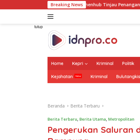
Langsung
harja Dampingi Wamenhub Tinjau Penanganan Korban KM Mutiar
Breaking News
ke
konten
tutup
Home
Kepri
Kriminal
Politik
Kejahatan
Kriminal
Bulutangki
Beranda
Berita Terbaru
Berita Terbaru
,
Berita Utama
,
Metropolitan
Pengerukan Saluran d