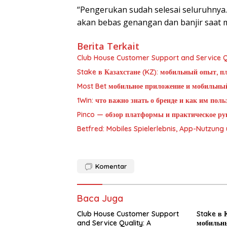
“Pengerukan sudah selesai seluruhnya
akan bebas genangan dan banjir saat mu
Berita Terkait
Club House Customer Support and Service Qu
Stake в Казахстане (KZ): мобильный опыт, п
Most Bet мобильное приложение и мобильны
1Win: что важно знать о бренде и как им пол
Pinco — обзор платформы и практическое рук
Betfred: Mobiles Spielerlebnis, App-Nutzun
Komentar
Baca Juga
Club House Customer Support
Stake в К
and Service Quality: A
мобильны