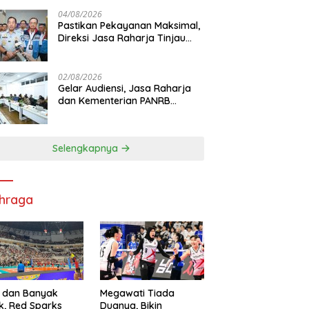
di RS PHC Surabaya
04/08/2026
Pastikan Pekayanan Maksimal,
Direksi Jasa Raharja Tinjau
Korban Kebakaran KM Mutiara
Sentosa II
02/08/2026
Gelar Audiensi, Jasa Raharja
dan Kementerian PANRB
Perkuat Koordinasi Tingkatkan
Kepatuhan PKB dan SWDKLL
Selengkapnya
hraga
 dan Banyak
Megawati Tiada
k, Red Sparks
Duanya, Bikin