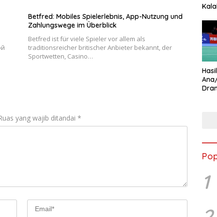
Kala
Star
Betfred: Mobiles Spielerlebnis, App-Nutzung und
Zahlungswege im Überblick
Betfred ist für viele Spieler vor allem als
ой
traditionsreicher britischer Anbieter bekannt, der
Sportwetten, Casino…
Hasi
Ana
Dram
Ungg
Ruas yang wajib ditandai
*
Pop
1
2