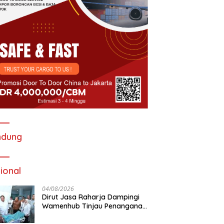
ndung
ional
04/08/2026
Dirut Jasa Raharja Dampingi
Wamenhub Tinjau Penanganan
Korban KM Mutiara Sentosa II