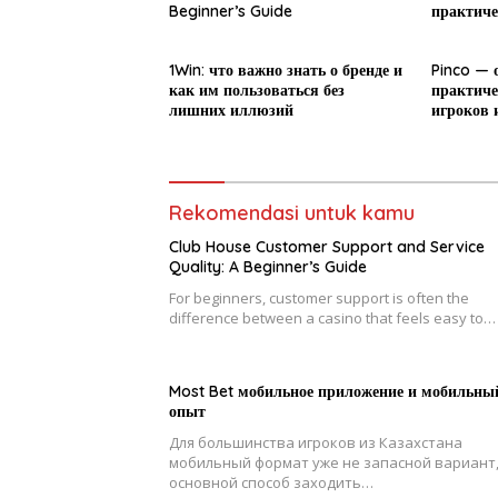
Beginner’s Guide
практиче
новичка
1Win: что важно знать о бренде и
Pinco — 
как им пользоваться без
практиче
лишних иллюзий
игроков 
Rekomendasi untuk kamu
Club House Customer Support and Service
Quality: A Beginner’s Guide
For beginners, customer support is often the
difference between a casino that feels easy to…
Most Bet мобильное приложение и мобильны
опыт
Для большинства игроков из Казахстана
мобильный формат уже не запасной вариант,
основной способ заходить…