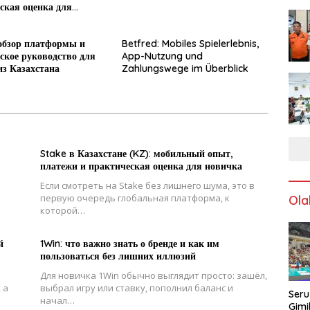
ская оценка для
обзор платформы и
Betfred: Mobiles Spielerlebnis,
ское руководство для
App-Nutzung und
из Казахстана
Zahlungswege im Überblick
Stake в Казахстане (KZ): мобильный опыт,
платежи и практическая оценка для новичка
Если смотреть на Stake без лишнего шума, это в
первую очередь глобальная платформа, к
Ola
которой…
й
1Win: что важно знать о бренде и как им
пользоваться без лишних иллюзий
Для новичка 1Win обычно выглядит просто: зашёл,
 а
выбрал игру или ставку, пополнил баланс и
Seru
начал…
Gimi