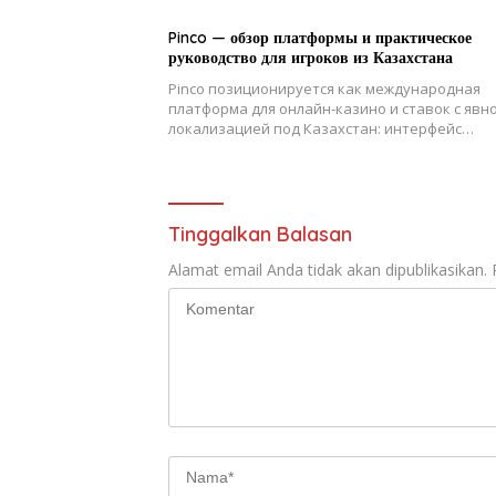
Pinco — обзор платформы и практическое
руководство для игроков из Казахстана
Pinco позиционируется как международная
платформа для онлайн-казино и ставок с явн
локализацией под Казахстан: интерфейс…
Tinggalkan Balasan
Alamat email Anda tidak akan dipublikasikan.