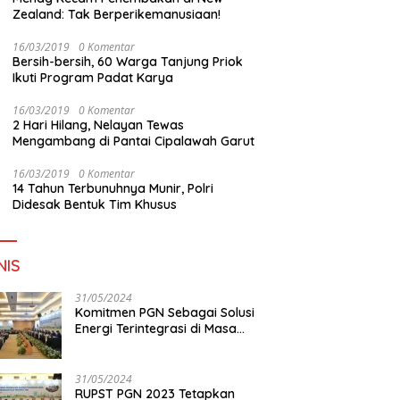
Zealand: Tak Berperikemanusiaan!
16/03/2019
0 Komentar
Bersih-bersih, 60 Warga Tanjung Priok
Ikuti Program Padat Karya
16/03/2019
0 Komentar
2 Hari Hilang, Nelayan Tewas
Mengambang di Pantai Cipalawah Garut
16/03/2019
0 Komentar
14 Tahun Terbunuhnya Munir, Polri
Didesak Bentuk Tim Khusus
NIS
31/05/2024
Komitmen PGN Sebagai Solusi
Energi Terintegrasi di Masa
Transisi Energi
31/05/2024
RUPST PGN 2023 Tetapkan