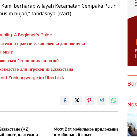
. Kami berharap wilayah Kecamatan Cempaka Putih
sim hujan,” tandasnya. (r/arf)
ality: A Beginner’s Guide
латежи и практическая оценка для новичка
й опыт
ьзоваться без лишних иллюзий
оводство для игроков из Казахстана
g und Zahlungswege im Überblick
Ba
Nas
азахстане (KZ):
Most Bet мобильное приложение
й опыт, платежи и
и мобильный опыт