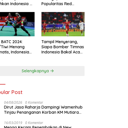
hkan Indonesia All
Popularitas Red
s
Sparks Melesat
l BATC 2024:
Tampil Menyerang,
/Tiwi Menang
Siapa Bomber Timnas
atis, Indonesia
Indonesia Bakal Acak-
ul 2-0
acak Pertahanan
Vietnam di Piala Asia
2023 Malam ini
Selengkapnya
ular Post
04/08/2026
0 Komentar
Dirut Jasa Raharja Dampingi Wamenhub
Tinjau Penanganan Korban KM Mutiara
Sentosa II di RS PHC Surabaya
16/03/2019
0 Komentar
Menag Kecam Penembakan di New