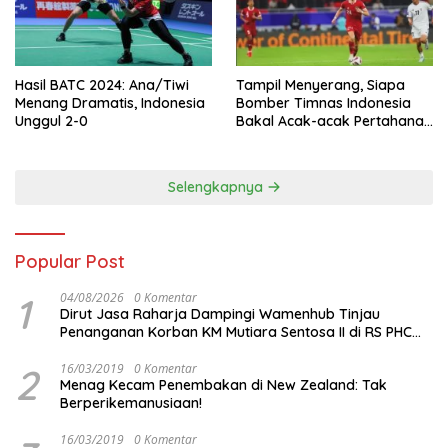
Hasil BATC 2024: Ana/Tiwi
Tampil Menyerang, Siapa
Menang Dramatis, Indonesia
Bomber Timnas Indonesia
Unggul 2-0
Bakal Acak-acak Pertahanan
Vietnam di Piala Asia 2023
Malam ini
Selengkapnya
Popular Post
1
04/08/2026
0 Komentar
Dirut Jasa Raharja Dampingi Wamenhub Tinjau
Penanganan Korban KM Mutiara Sentosa II di RS PHC
Surabaya
2
16/03/2019
0 Komentar
Menag Kecam Penembakan di New Zealand: Tak
Berperikemanusiaan!
16/03/2019
0 Komentar