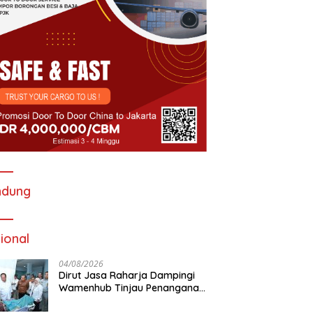
ndung
ional
04/08/2026
Dirut Jasa Raharja Dampingi
Wamenhub Tinjau Penanganan
Korban KM Mutiara Sentosa II