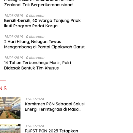
Zealand: Tak Berperikemanusiaan!
16/03/2019
0 Komentar
Bersih-bersih, 60 Warga Tanjung Priok
Ikuti Program Padat Karya
16/03/2019
0 Komentar
2 Hari Hilang, Nelayan Tewas
Mengambang di Pantai Cipalawah Garut
16/03/2019
0 Komentar
14 Tahun Terbunuhnya Munir, Polri
Didesak Bentuk Tim Khusus
NIS
31/05/2024
Komitmen PGN Sebagai Solusi
Energi Terintegrasi di Masa
Transisi Energi
31/05/2024
RUPST PGN 2023 Tetapkan