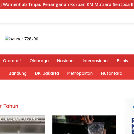
enanganan Korban KM Mutiara Sentosa II di RS PHC Surabaya
Otomotif
Olahraga
Nasional
Internasional
Bisnis
s
Bandung
DKI Jakarta
Metropolitan
Nusantara
ir Tahun