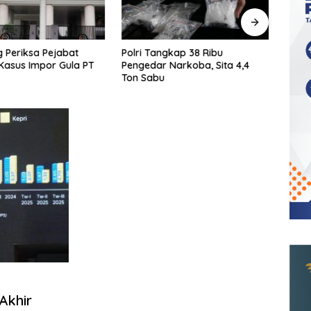
 Periksa Pejabat
Polri Tangkap 38 Ribu
KPK T
Kasus Impor Gula PT
Pengedar Narkoba, Sita 4,4
Ters
Ton Sabu
Shelt
Akhir