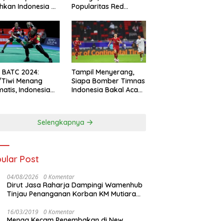
hkan Indonesia All
Popularitas Red
s
Sparks Melesat
l BATC 2024:
Tampil Menyerang,
/Tiwi Menang
Siapa Bomber Timnas
atis, Indonesia
Indonesia Bakal Acak-
ul 2-0
acak Pertahanan
Vietnam di Piala Asia
2023 Malam ini
Selengkapnya
ular Post
04/08/2026
0 Komentar
Dirut Jasa Raharja Dampingi Wamenhub
Tinjau Penanganan Korban KM Mutiara
Sentosa II di RS PHC Surabaya
16/03/2019
0 Komentar
Menag Kecam Penembakan di New