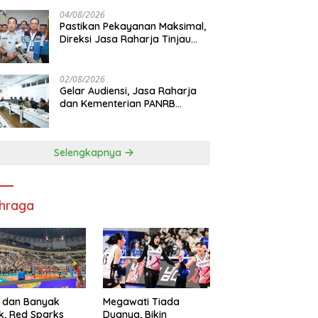
di RS PHC Surabaya
04/08/2026
Pastikan Pekayanan Maksimal,
Direksi Jasa Raharja Tinjau
Korban Kebakaran KM Mutiara
Sentosa II
02/08/2026
Gelar Audiensi, Jasa Raharja
dan Kementerian PANRB
Perkuat Koordinasi Tingkatkan
Kepatuhan PKB dan SWDKLL
Selengkapnya
hraga
 dan Banyak
Megawati Tiada
k, Red Sparks
Duanya, Bikin