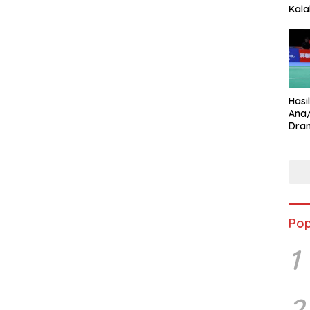
Kala
Star
Hasi
Ana
Dram
Ungg
Pop
1
2