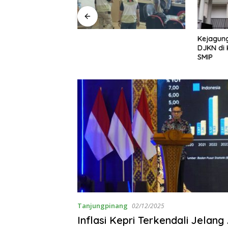
ayap Besi’, Polda
Kejagung
ama Umrah Ajak
DJKN di 
 Perangi Pencuri
SMIP
mum
Tanjungpinang
02/12/2025
Inflasi Kepri Terkendali Jelang 