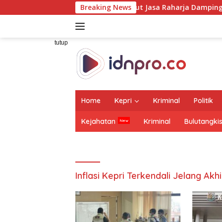
Langsung
Dirut Jasa Raharja Dampingi Wamenhub Tinjau P
Breaking News
ke
konten
tutup
Home
Kepri
Kriminal
Politik
Kejahatan
Kriminal
Bulutangki
Inflasi Kepri Terkendali Jelang Akh