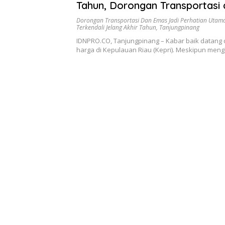
Tahun, Dorongan Transportasi
Jadi Perhatian Utama
Dorongan Transportasi Dan Emas Jadi Perhatian Utam
Terkendali Jelang Akhir Tahun
,
Tanjungpinang
IDNPRO.CO, Tanjungpinang – Kabar baik datang da
harga di Kepulauan Riau (Kepri). Meskipun me