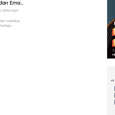
 dan Emas
a
,
Inflasi Kepri
ri stabilitas
nghadapi…