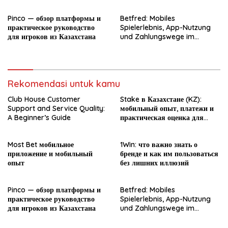
Pinco — обзор платформы и
Betfred: Mobiles
практическое руководство
Spielerlebnis, App-Nutzung
для игроков из Казахстана
und Zahlungswege im
Überblick
Rekomendasi untuk kamu
Club House Customer
Stake в Казахстане (KZ):
Support and Service Quality:
мобильный опыт, платежи и
A Beginner’s Guide
практическая оценка для
новичка
Most Bet мобильное
1Win: что важно знать о
приложение и мобильный
бренде и как им пользоваться
опыт
без лишних иллюзий
Pinco — обзор платформы и
Betfred: Mobiles
практическое руководство
Spielerlebnis, App-Nutzung
для игроков из Казахстана
und Zahlungswege im
Überblick