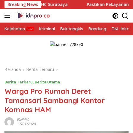
Langsung
di RS PHC Surabaya
Breaking News
Pastikan Pekayanan Maksimal, Dire
ke
konten
Kejahatan
Kriminal
Bulutangkis
Bandung
DKI Jakar
Beranda
Berita Terbaru
Berita Terbaru
,
Berita Utama
Warga Pro Rumah Deret
Tamansari Sambangi Kantor
Komnas HAM
IDNPRO
17/01/2020