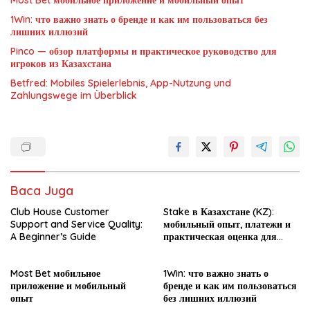
1Win: что важно знать о бренде и как им пользоваться без
лишних иллюзий
Pinco — обзор платформы и практическое руководство для
игроков из Казахстана
Betfred: Mobiles Spielerlebnis, App-Nutzung und
Zahlungswege im Überblick
Baca Juga
Club House Customer
Stake в Казахстане (KZ):
Support and Service Quality:
мобильный опыт, платежи и
A Beginner’s Guide
практическая оценка для
новичка
Most Bet мобильное
1Win: что важно знать о
приложение и мобильный
бренде и как им пользоваться
опыт
без лишних иллюзий