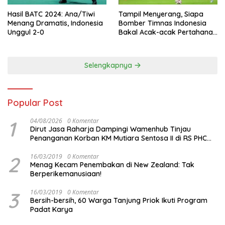
Hasil BATC 2024: Ana/Tiwi
Tampil Menyerang, Siapa
Menang Dramatis, Indonesia
Bomber Timnas Indonesia
Unggul 2-0
Bakal Acak-acak Pertahanan
Vietnam di Piala Asia 2023
Malam ini
Selengkapnya
Popular Post
1
04/08/2026
0 Komentar
Dirut Jasa Raharja Dampingi Wamenhub Tinjau
Penanganan Korban KM Mutiara Sentosa II di RS PHC
Surabaya
2
16/03/2019
0 Komentar
Menag Kecam Penembakan di New Zealand: Tak
Berperikemanusiaan!
3
16/03/2019
0 Komentar
Bersih-bersih, 60 Warga Tanjung Priok Ikuti Program
Padat Karya